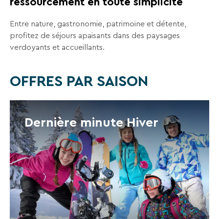
ressourcement en toute simplicité
En
renseignant
Entre nature, gastronomie, patrimoine et détente,
votre
adresse
profitez de séjours apaisants dans des paysages
email
verdoyants et accueillants.
vous
acceptez
de
OFFRES PAR SAISON
recevoir
la
newsletter
de
Dernière minute Hiver
VTF.
Vous
pouvez
vous
désinscrire
à
tout
moment
à
l’aide