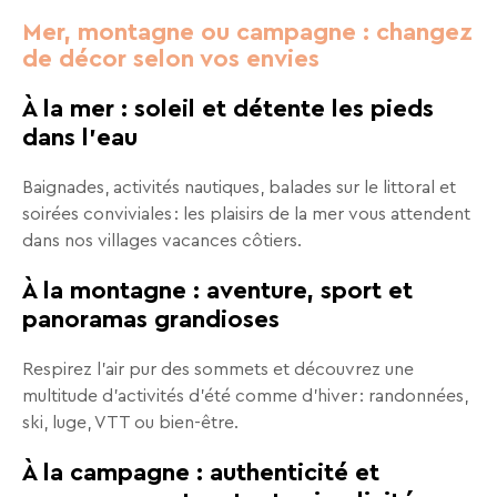
séjours
Mer, montagne ou campagne : changez
ou
de décor selon vos envies
conseils
pratiques
À la mer : soleil et détente les pieds
pour
dans l’eau
bien
préparer
Baignades, activités nautiques, balades sur le littoral et
vos
soirées conviviales : les plaisirs de la mer vous attendent
prochaines
dans nos villages vacances côtiers.
vacances.
À la montagne : aventure, sport et
panoramas grandioses
Votre
adresse
Respirez l’air pur des sommets et découvrez une
mail
multitude d’activités d’été comme d’hiver : randonnées,
ski, luge, VTT ou bien-être.
À la campagne : authenticité et