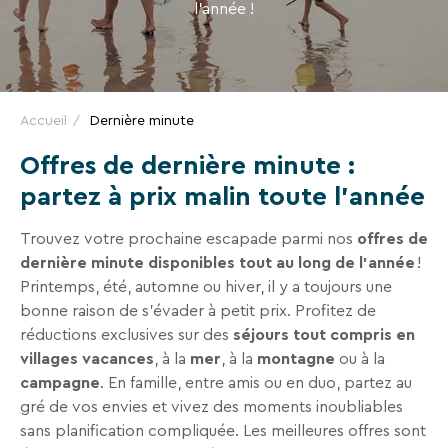
VACANCES
l’année !
VTF,
des
offres
exclusives
et
Accueil
Dernière minute
des
Offres de dernière minute :
bons
partez à prix malin toute l’année
plans
pour
Trouvez votre prochaine escapade parmi nos
offres de
vos
dernière minute disponibles tout au long de l’année
!
vacances
Printemps, été, automne ou hiver, il y a toujours une
!
bonne raison de s’évader à petit prix. Profitez de
réductions exclusives sur des
séjours tout compris en
Il
villages vacances
, à la
mer
, à la
montagne
ou à la
suffit
campagne
. En famille, entre amis ou en duo, partez au
d’un
gré de vos envies et vivez des moments inoubliables
clic
sans planification compliquée. Les meilleures offres sont
!