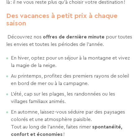
là : il ne vous reste plus qu’à choisir votre destination !
Recevez
tous
Des vacances à petit prix à chaque
les
saison
15
jours
Découvrez nos
,
offres de dernière minute
pour toutes
directement
les envies et toutes les périodes de l’année.
dans
En hiver, optez pour un séjour à la montagne et vivez
votre
la magie de la neige.
boîte
mail,
Au printemps, profitez des premiers rayons de soleil
toutes
en bord de mer ou à la campagne.
les
L’été, cap sur les plages, les randonnées ou les
nouveautés,
villages familiaux animés.
bons
plans,
En automne, laissez-vous séduire par des paysages
promos,
colorés et une atmosphère paisible.
idées
Tout au long de l’année, faites rimer
spontanéité,
de
confort et économies
!