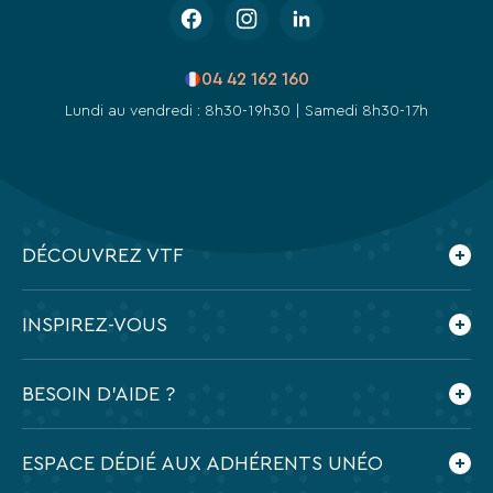
04 42 162 160
Lundi au vendredi : 8h30-19h30 | Samedi 8h30-17h
DÉCOUVREZ VTF
Qui sommes-nous ?
INSPIREZ-VOUS
Nos engagements
Espace presse
Le blog VTF
BESOIN D'AIDE ?
Feuilletez nos brochures
Application mobile VTF
Préparer mes vacances
ESPACE DÉDIÉ AUX ADHÉRENTS UNÉO
Contactez-nous