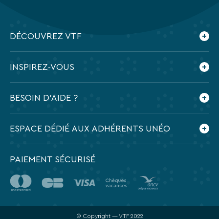
DÉCOUVREZ VTF
Qui sommes-nous ?
INSPIREZ-VOUS
Nos engagements
Espace presse
Le blog VTF
BESOIN D'AIDE ?
Feuilletez nos brochures
Application mobile VTF
Préparer mes vacances
ESPACE DÉDIÉ AUX ADHÉRENTS UNÉO
Contactez-nous
Foire aux questions
PAIEMENT SÉCURISÉ
© Copyright — VTF 2022