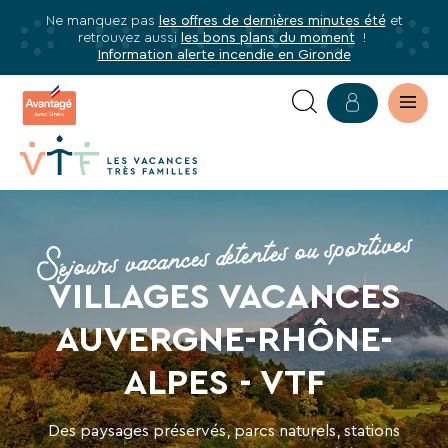
Ne manquez pas
les offres de dernières minutes été
et
✕
retrouvez aussi
les bons plans du moment
!
mer
Information alerte incendie en Gironde
Abonnez-
vous
à
notre
newsletter
VOTRE
Abonnez-
Séjours vacances détentes ou sportives
VILLAGE
vous
VILLAGES VACANCES
VACANCES
pour
être
AUVERGNE-RHÔNE-
EN
informé·e
de
ALPES - VTF
AUVERGNE-
tous
RHÔNE-
les
Des paysages préservés, parcs naturels, stations
avantages