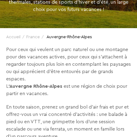
ALPES
thermales, stations de sports d'hiver et d'été, un large
VTF,
choix pour vos futurs vacances !
des
POUR
offres
TOUTE
exclusives
et
Accueil
France
Auvergne-Rhône-Alpes
LA
des
Pour ceux qui veulent un parc naturel ou une montagne
bons
FAMILLE
pour des vacances actives, pour ceux qui s’attachent à
plans
regarder toujours plus loin en contemplant les paysages
pour
ou qui apprécient d’être entourés par de grands
vos
espaces.
vacances
L
’Auvergne Rhône-Alpes
est une région de choix pour
!
partir en vacances.
En toute saison, prenez un grand bol d’air frais et pur et
Il
offrez-vous un vrai concentré d’activités : une balade à
suffit
pied ou en VTT, une grimpette lors d’une session
d’un
escalade ou une via ferrata, un moment en famille lors
clic
d’un parcours aventure…
!