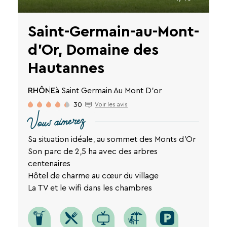
de
notre
Saint-Germain-au-Mont-
site
web.
d'Or, Domaine des
Hautannes
RHÔNE
à Saint Germain Au Mont D'or
30
Voir les avis
Vous aimerez
Sa situation idéale, au sommet des Monts d'Or
Son parc de 2,5 ha avec des arbres
centenaires
Hôtel de charme au cœur du village
La TV et le wifi dans les chambres