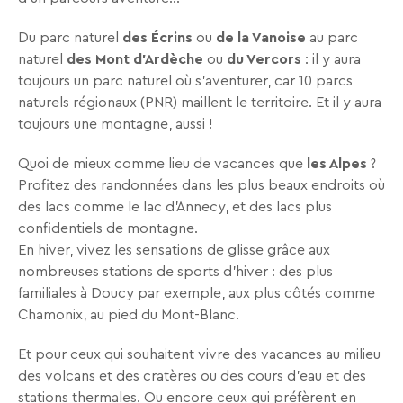
Recevez
Du parc naturel
des Écrins
ou
de la Vanoise
au parc
tous
naturel
des Mont d’Ardèche
ou
du Vercors
: il y aura
les
toujours un parc naturel où s’aventurer, car 10 parcs
15
naturels régionaux (PNR) maillent le territoire. Et il y aura
jours
,
toujours une montagne, aussi !
directement
dans
Quoi de mieux comme lieu de vacances que
les Alpes
?
votre
Profitez des randonnées dans les plus beaux endroits où
boîte
des lacs comme le lac d’Annecy, et des lacs plus
mail,
confidentiels de montagne.
toutes
En hiver, vivez les sensations de glisse grâce aux
les
nombreuses stations de sports d’hiver : des plus
nouveautés,
familiales à Doucy par exemple, aux plus côtés comme
bons
Chamonix, au pied du Mont-Blanc.
plans,
promos,
Et pour ceux qui souhaitent vivre des vacances au milieu
idées
des volcans et des cratères ou des cours d’eau et des
de
stations thermales. Ou encore ceux qui préfèrent en