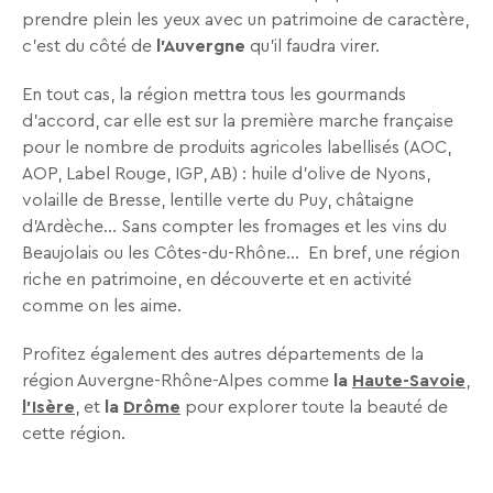
séjours
prendre plein les yeux avec un patrimoine de caractère,
ou
c’est du côté de
l’Auvergne
qu'il faudra virer.
conseils
pratiques
En tout cas, la région mettra tous les gourmands
pour
d’accord, car elle est sur la première marche française
bien
pour le nombre de produits agricoles labellisés (AOC,
préparer
AOP, Label Rouge, IGP, AB) : huile d’olive de Nyons,
vos
volaille de Bresse, lentille verte du Puy, châtaigne
prochaines
d’Ardèche… Sans compter les fromages et les vins du
vacances.
Beaujolais ou les Côtes-du-Rhône… En bref, une région
riche en patrimoine, en découverte et en activité
comme on les aime.
Votre
adresse
Profitez également des autres départements de la
mail
région Auvergne-Rhône-Alpes comme
la
Haute-Savoie
,
l'Isère
, et
la
Drôme
pour explorer toute la beauté de
cette région.