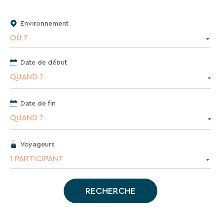
En
renseignant
Environnement
votre
adresse
OÙ ?
email
vous
Date de début
acceptez
de
QUAND ?
recevoir
la
newsletter
Date de fin
de
QUAND ?
VTF.
Vous
pouvez
Voyageurs
vous
1 PARTICIPANT
désinscrire
à
tout
RECHERCHE
moment
à
l’aide