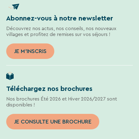
des
liens
de
Abonnez-vous à notre newsletter
désinscription
ou
Découvrez nos actus, nos conseils, nos nouveaux
en
villages et profitez de remises sur vos séjours !
écrivant
à
contact-
JE M'INSCRIS
RGPD@vtf-
vacances.com.
Plus
d’info
sur
Téléchargez nos brochures
notre
politique
Nos brochures Été 2026 et Hiver 2026/2027 sont
de
disponibles !
confidentialité
sur
la
JE CONSULTE UNE BROCHURE
page
mentions
légales