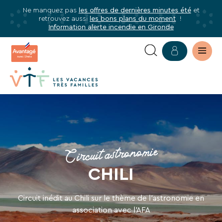
Ne manquez pas
les offres de dernières minutes été
et
✕
retrouvez aussi
les bons plans du moment
!
mer
Information alerte incendie en Gironde
Abonnez-
vous
à
notre
newsletter
CHILI
Abonnez-
:
vous
VOYAGE
pour
Circuit astronomie
être
ASTRONOMIQUE
informé·e
CHILI
de
DANS
tous
Circuit inédit au Chili sur le thème de l’astronomie en
L'ATACAMA
les
association avec l'AFA
avantages