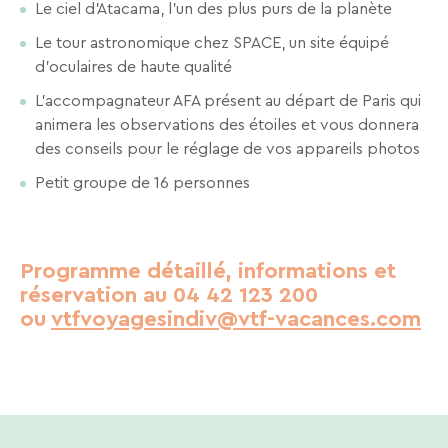
Le ciel d’Atacama, l’un des plus purs de la planète
En
renseignant
Le tour astronomique chez SPACE, un site équipé
votre
d'oculaires de haute qualité
adresse
email
L’accompagnateur AFA présent au départ de Paris qui
vous
animera les observations des étoiles et vous donnera
acceptez
des conseils pour le réglage de vos appareils photos
de
recevoir
Petit groupe de 16 personnes
la
newsletter
de
VTF.
Programme détaillé, informations et
Vous
réservation au 04 42 123 200
pouvez
vous
ou
vtfvoyagesindiv@vtf-vacances.com
désinscrire
à
tout
moment
à
l’aide