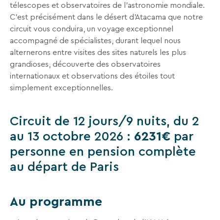
télescopes et observatoires de l’astronomie mondiale.
Recevez
C’est précisément dans le désert d’Atacama que notre
tous
circuit vous conduira, un voyage exceptionnel
les
accompagné de spécialistes, durant lequel nous
15
alternerons entre visites des sites naturels les plus
jours
,
grandioses, découverte des observatoires
directement
internationaux et observations des étoiles tout
dans
simplement exceptionnelles.
votre
boîte
mail,
Circuit de 12 jours/9 nuits, du 2
toutes
au 13 octobre 2026 :
6231€
par
les
personne en pension complète
nouveautés,
au départ de Paris
bons
plans,
promos,
Au programme
idées
de