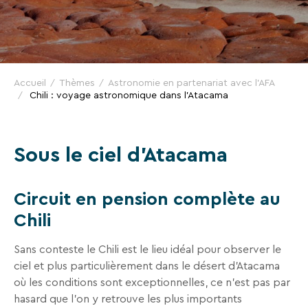
VTF,
des
offres
exclusives
et
Accueil
Thèmes
Astronomie en partenariat avec l'AFA
Chili : voyage astronomique dans l'Atacama
des
bons
plans
Sous le ciel d'Atacama
pour
vos
vacances
Circuit en pension complète au
!
Chili
Il
Sans conteste le Chili est le lieu idéal pour observer le
suffit
ciel et plus particulièrement dans le désert d’Atacama
d’un
où les conditions sont exceptionnelles, ce n’est pas par
clic
hasard que l’on y retrouve les plus importants
!