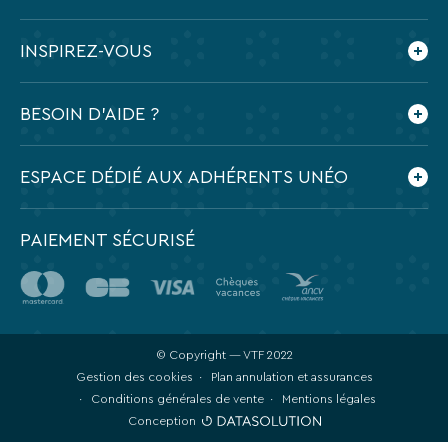
Qui sommes-nous ?
INSPIREZ-VOUS
Nos engagements
Espace presse
Le blog VTF
BESOIN D'AIDE ?
Feuilletez nos brochures
Application mobile VTF
Préparer mes vacances
ESPACE DÉDIÉ AUX ADHÉRENTS UNÉO
Contactez-nous
Foire aux questions
PAIEMENT SÉCURISÉ
© Copyright — VTF 2022
Gestion des cookies
Plan annulation et assurances
Conditions générales de vente
Mentions légales
Conception