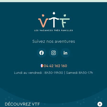
de
notre
site
web.
Suivez nos aventures
04 42 162 160
Lundi au vendredi : 8h30-19h30 | Samedi 8h30-17h
DÉCOUVREZ VTF