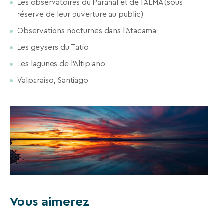
Les observatoires du Paranal et de l'ALMA (sous
séjours
réserve de leur ouverture au public)
ou
conseils
Observations nocturnes dans l'Atacama
pratiques
Les geysers du Tatio
pour
bien
Les lagunes de l'Altiplano
préparer
Valparaiso, Santiago
vos
prochaines
vacances.
Votre
adresse
mail
RECHERCHER
Vous aimerez
Une destination, un hôtel...