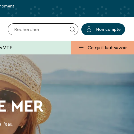
 moment
!
Mon compte
r
✕
Fermer
es VTF
Ce qu'il faut savoir
usives et des bons plans pour vos
lans, promos, idées de séjours ou conseils
E MER
 l'eau.