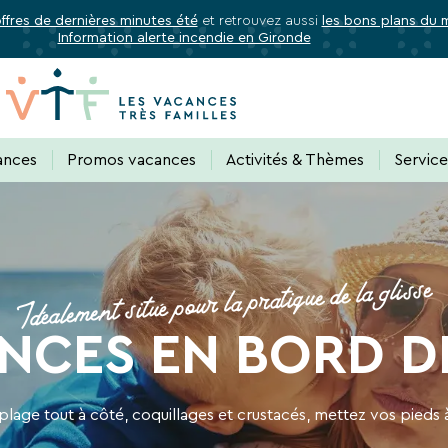
offres de dernières minutes été
et retrouvez aussi
les bons plans du
Information alerte incendie en Gironde
✕
Fermer
Abonnez-vous à notre newslette
ances
Promos vacances
Activités & Thèmes
Servic
 de tous les avantages VTF, des offres excl
Idéalement situé pour la pratique de la glisse
rectement dans votre boîte mail, toutes les nouveautés, bons p
NCES EN BORD D
acances.
 plage tout à côté, coquillages et crustacés, mettez vos pieds à