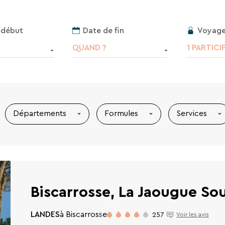
Voyage
 début
Date de fin
1 PARTICI
QUAND ?
Départements
Formules
Services
Biscarrosse, La Jaougue So
LANDES
à Biscarrosse
257
Voir les avis