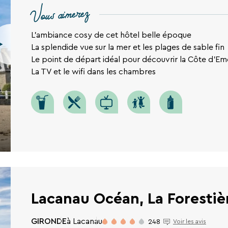
Vous aimerez
L'ambiance cosy de cet hôtel belle époque
La splendide vue sur la mer et les plages de sable fin
Le point de départ idéal pour découvrir la Côte d'E
La TV et le wifi dans les chambres
RECHERCHER
Lacanau Océan, La Forestiè
Une destination, un hôtel...
GIRONDE
à Lacanau
248
Voir les avis