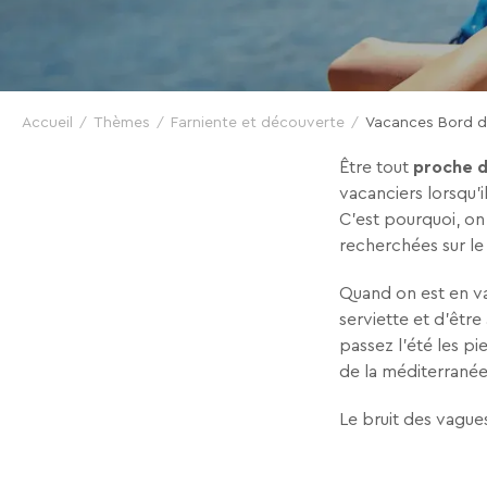
En renseignant votre adresse email vous accep
Accueil
Thèmes
pouvez vous désinscrire à tout moment à l’aide
Farniente et découverte
Vacances Bord d
à contact-RGPD@vtf-vacances.com. Plus d’info s
page mentions légales de notre site web.
Être tout
proche d
vacanciers lorsqu'
C’est pourquoi, on
recherchées sur le 
Quand on est en va
serviette et d’être
passez l'été les pi
de la méditerranée
Le bruit des vagues