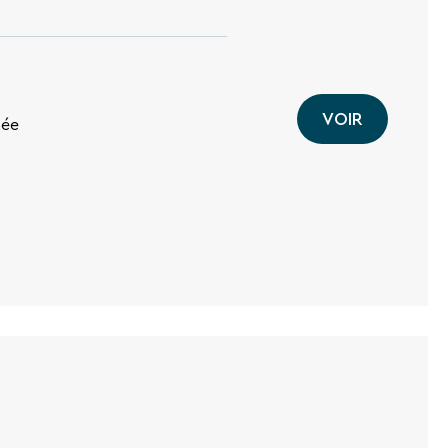
VOIR
née