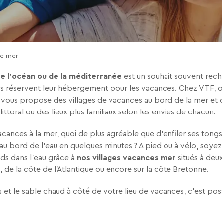
tez de recevoir la newsletter de VTF. Vous
 des liens de désinscription ou en écrivant
e mer
ur notre politique de confidentialité sur la
e l'océan ou de la méditerranée
est un souhait souvent rech
ils réservent leur hébergement pour les vacances. Chez VTF, o
 vous propose des villages de vacances au bord de la mer et 
littoral ou des lieux plus familiaux selon les envies de chacun.
cances à la mer, quoi de plus agréable que d’enfiler ses tongs
 au bord de l’eau en quelques minutes ? A pied ou à vélo, soyez 
eds dans l'eau grâce à
nos villages vacances mer
situés à deu
, de la côte de l'Atlantique ou encore sur la côte Bretonne.
 et le sable chaud à côté de votre lieu de vacances, c’est pos